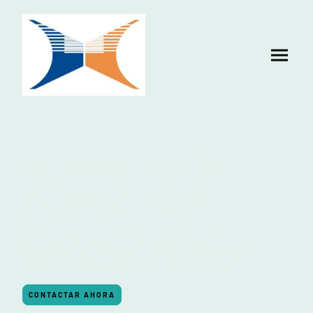
Asesoramiento
Personalizado
Desde la fase previa hasta la finalización del
proyecto, trabajaremos con usted en todo
momento, adaptándonos a sus necesidades.
CONTACTAR AHORA